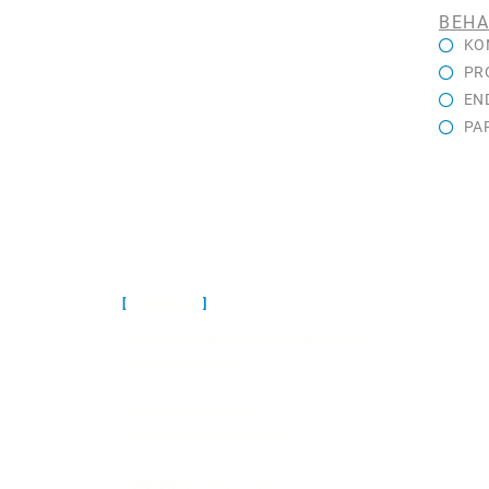
BEH
KO
PR
EN
PA
KONTAKT
Zahnärztliche Gemeinschaftspraxis
Tor zum Rheingau
Odenwaldstraße 13
65439 Flörsheim-Wicker
Telefon:
0 61 45 / 7511