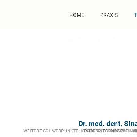
HOME
PRAXIS
ztin: Dr. med. dent.
Si
Dr. med. dent. Sin
WEITERE SCHWERPUNKTE:
KONSERVIERENDE ZAHNHE
TÄTIGKEITSSCHWERPUNK