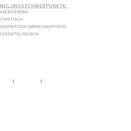
ANDLUNGSSCHWERPUNKTE:
NSERVIEREND
OTHETISCH
DODONTISCH (MIKROSKOPISCH)
RODONTOLOGISCH
LEISTUNGEN
PROPHYLAXE
PARODONTITIS
ZAHNERSATZ
IMPLANTOLOGIE