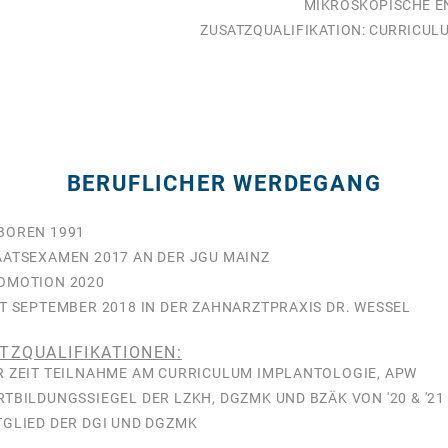
MIKROSKOPISCHE E
ZUSATZQUALIFIKATION: CURRICUL
BERUFLICHER WERDEGANG
BOREN 1991
AATSEXAMEN 2017 AN DER JGU MAINZ
OMOTION 2020
IT SEPTEMBER 2018 IN DER ZAHNARZTPRAXIS DR. WESSEL
TZQUALIFIKATIONEN:
R ZEIT TEILNAHME AM CURRICULUM IMPLANTOLOGIE, APW
RTBILDUNGSSIEGEL DER LZKH, DGZMK UND BZÄK VON '20 & '21
TGLIED DER DGI UND DGZMK