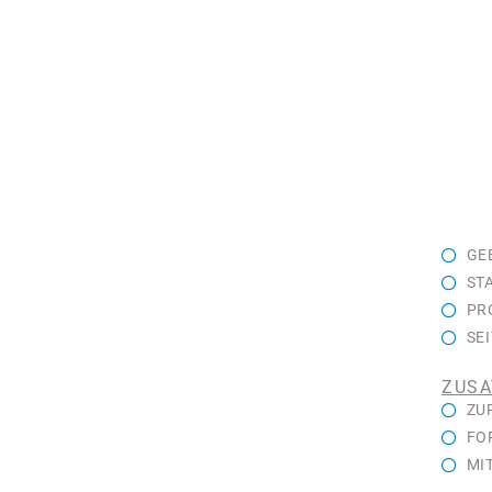
GE
ST
PR
SE
ZUSA
ZU
FO
MI