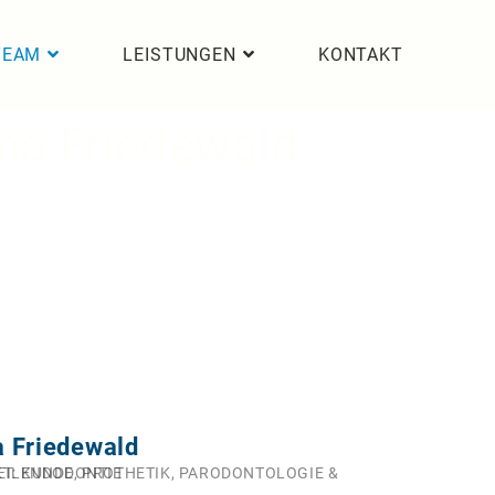
TEAM
LEISTUNGEN
KONTAKT
na Friedewald
a Friedewald
ILKUNDE, PROTHETIK, PARODONTOLOGIE &
T: ENDODONTIE