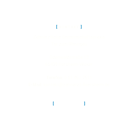
KONTAKT
Zahnärztliche Gemeinschaftspraxis
Tor zum Rheingau
Odenwaldstraße 13
65439 Flörsheim-Wicker
Telefon:
0 61 45 / 7511
E-Mail:
kontakt@zahnarzt-floersheim.de
LEISTUNGEN
PROPHYLAXE
PARODONTITIS
ZAHNERSATZ